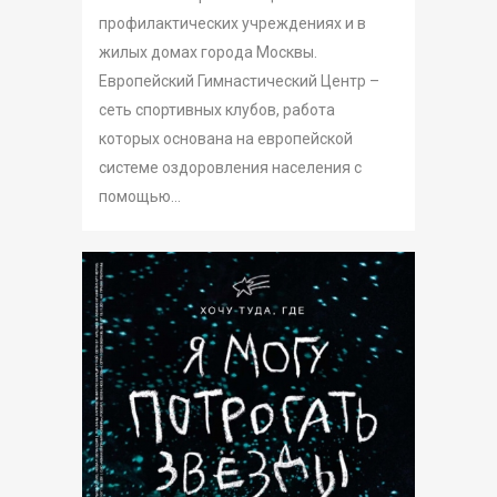
профилактических учреждениях и в
жилых домах города Москвы.
Европейский Гимнастический Центр –
сеть спортивных клубов, работа
которых основана на европейской
системе оздоровления населения с
помощью...