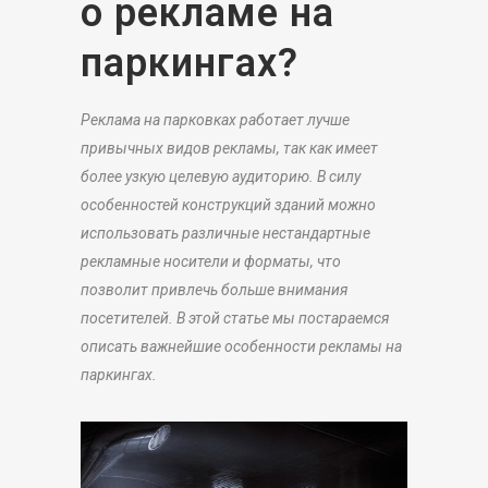
о рекламе на
паркингах?
Реклама на парковках работает лучше
привычных видов рекламы, так как имеет
более узкую целевую аудиторию. В силу
особенностей конструкций зданий можно
использовать различные нестандартные
рекламные носители и форматы, что
позволит привлечь больше внимания
посетителей. В этой статье мы постараемся
описать важнейшие особенности рекламы на
паркингах.