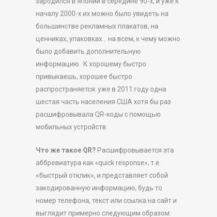
зародился в Японии в середине 90-х, и уже к
началу 2000-х их можно было увидеть на
большинстве рекламных плакатов, на
ценниках, упаковках… на всем, к чему можно
было добавить дополнительную
информацию. К хорошему быстро
привыкаешь, хорошее быстро
распространяется: уже в 2011 году одна
шестая часть населения США хотя бы раз
расшифровывала QR-коды с помощью
мобильных устройств.
Что же такое QR
?
Расшифровывается эта
аббревиатура как «quick response», т.е.
«быстрый отклик», и представляет собой
закодированную информацию, будь то
номер телефона, текст или ссылка на сайт и
выглядит примерно следующим образом: