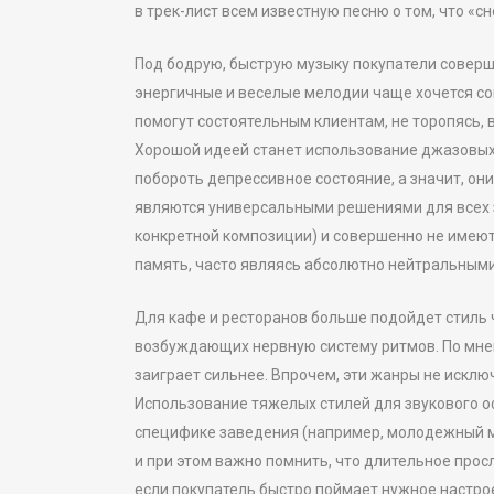
в трек-лист всем известную песню о том, что «сн
Под бодрую, быструю музыку покупатели соверша
энергичные и веселые мелодии чаще хочется со
помогут состоятельным клиентам, не торопясь,
Хорошой идеей станет использование джазовых 
побороть депрессивное состояние, а значит, о
являются универсальными решениями для всех 
конкретной композиции) и совершенно не имеют
память, часто являясь абсолютно нейтральным
Для кафе и ресторанов больше подойдет стиль ч
возбуждающих нервную систему ритмов. По мне
заиграет сильнее. Впрочем, эти жанры не искл
Использование тяжелых стилей для звукового оф
специфике заведения (например, молодежный маг
и при этом важно помнить, что длительное прос
если покупатель быстро поймает нужное настрое