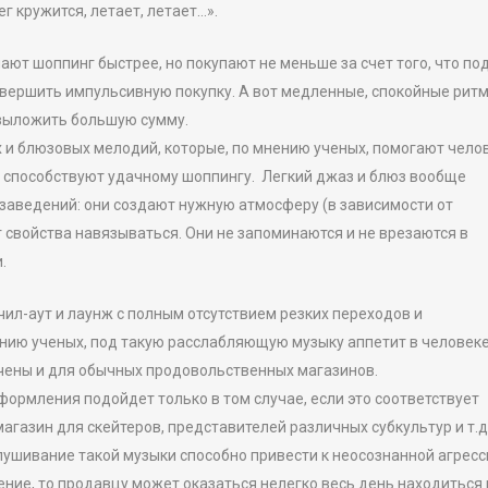
ег кружится, летает, летает…».
ют шоппинг быстрее, но покупают не меньше за счет того, что по
вершить импульсивную покупку. А вот медленные, спокойные рит
 выложить большую сумму.
и блюзовых мелодий, которые, по мнению ученых, помогают чело
ни способствуют удачному шоппингу. Легкий джаз и блюз вообще
заведений: они создают нужную атмосферу (в зависимости от
 свойства навязываться. Они не запоминаются и не врезаются в
и.
ил-аут и лаунж с полным отсутствием резких переходов и
нию ученых, под такую расслабляющую музыку аппетит в человек
ючены и для обычных продовольственных магазинов.
ормления подойдет только в том случае, если это соответствует
азин для скейтеров, представителей различных субкультур и т.д.
лушивание такой музыки способно привести к неосознанной агресси
ние, то продавцу может оказаться нелегко весь день находиться 