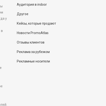
Аудитория в indoor
ты
ом
Другое
гда у
Кейсы, которые продают
 в
Новости PromoAtlas
Отзывы клиентов
Реклама за рубежом
Рекламные носители
е
фе
елей.