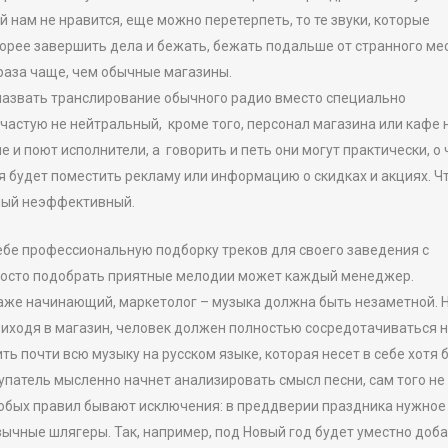
 нам не нравится, еще можно перетерпеть, то те звуки, которые
орее завершить дела и бежать, бежать подальше от странного мес
 раза чаще, чем обычные магазины.
азвать транслирование обычного радио вместо специально
частую не нейтральный, кроме того, персонал магазина или кафе 
 и поют исполнители, а говорить и петь они могут практически, о
я будет поместить рекламу или информацию о скидках и акциях. Чт
самый неэффективный.
себе профессиональную подборку треков для своего заведения с
просто подобрать приятные мелодии может каждый менеджер.
даже начинающий, маркетолог – музыка должна быть незаметной. 
риходя в магазин, человек должен полностью сосредотачиваться 
ь почти всю музыку на русском языке, которая несет в себе хотя 
патель мысленно начнет анализировать смысл песни, сам того не
 любых правил бывают исключения: в преддверии праздника нужное
ычные шлягеры. Так, например, под Новый год будет уместно доб