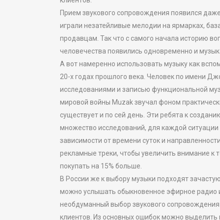
клиентов.
Прием звукового сопровождения появился даже 
играли незатейливые мелодии на ярмарках, база
продавцам. Так что с самого начала историю во
человечества появились одновременно и музыка,
А вот намеренно использовать музыку как вспо
20-х годах прошлого века. Человек по имени Д
исследованиями и записью функциональной музы
мировой войны Muzak звучал фоном практически 
существует и по сей день. Эти ребята к созда
множество исследований, для каждой ситуации
зависимости от времени суток и направленности
рекламные треки, чтобы увеличить внимание к т
покупать на 15% больше.
В России же к выбору музыки подходят зачасту
можно услышать обыкновенное эфирное радио ил
необдуманный выбор звукового сопровождения ч
клиентов. Из основных ошибок можно выделить 