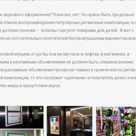
е звукового оформления? Конечно, нет. Но нужно быть предельно
 в список воспроизведения популярные ритмичные композиции, ес
етские песенки – если вы торгуете товарами для детей. А вот с
ля их состоятельных посетителей беспроигрышным вариантом все
новой музыки, и где бы она ни звучала: в лифтах, в магазинах, в
узыки к рекламным объявлениям не должен быть слишком резким.
сли рекламные объявления прозвучат намного громче или по ритму
ей композиции, то это послужит «щелчком» и покупатель резко очне
тво меры и присутствие вкуса.