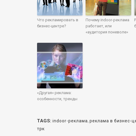
Что рекламировать в
Почему indoor-реклама
бизнес-центре?
работает, или
«аудитория поневоле»
«Другая» реклама:
особенности, тренды
TAGS:
indoor-реклама
,
реклама в бизнес-ц
трк