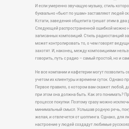
И если умеренно звучащую музыку, стиль которой
буквально «бьют по ушам» заставляют людей ск
Кстати, заведения общепита грешат этим в два
Следующей распространенной ошибкой можно н
записанных композиций. Стиль радиостанций за
может контролировать то, о чем говорят ведущие
захотят. И, наконец, между композициями нельз
говорить, путь с радио – самый простой, но и 
Не все компании и кафетерии могут позволить 
учетом их клиентуры и времени суток. Однако 
Первое правило, о котором вам скажет любой, 
при этом она должна быть. Как это понимать? П
процессе покупки. Поэтому сразу можно исключит
минимальный смысл. Услышав родную речь, поку
желая, и отвлечется от шоппинга. Однако, для
настроение у людей создадут любимые русскояз