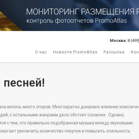
Москва:
8 (499
О нас
Новости PromoAtlas
Рассылка
Кон
 песней!
вна велось много споров. Многократно доказано влияние классиче
дей, с остальными жанрами дело обстоит сложнее. Однако,
тся с тем, что правильно подобранная музыка между звуковыми
могает увеличить количество покупок и повысить лояльность