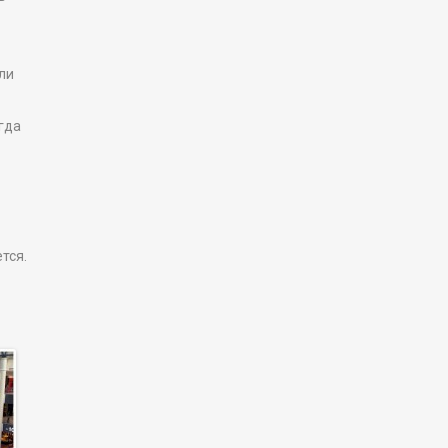
ли
гда
тся.