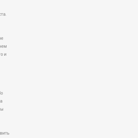
та.
не
 чем
о и
Но
на
бы
авить