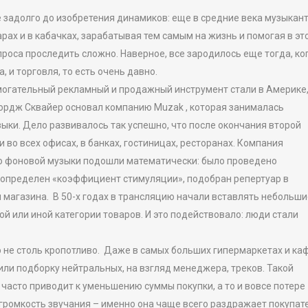
задолго до изобретения динамиков: еще в средние века музыкан
рах и в кабачках, зарабатывая тем самым на жизнь и помогая в эт
проса проследить сложно. Наверное, все зародилось еще тогда, ко
 и торговля, то есть очень давно.
могательный рекламный и продажный инструмент стали в Америке,
жордж Сквайер основал компанию Muzak , которая занималась
ки. Дело развивалось так успешно, что после окончания второй
во всех офисах, в банках, гостиницах, ресторанах. Компания
нию фоновой музыки подошли математически: было проведено
 определен «коэффициент стимуляции», подобран репертуар в
 магазина. В 50-х годах в трансляцию начали вставлять небольши
ой или иной категории товаров. И это подействовало: люди стали
ю не столь кропотливо. Даже в самых больших гипермаркетах и ка
и подборку нейтральных, на взгляд менеджера, треков. Такой
асто приводит к уменьшению суммы покупки, а то и вовсе потере
громкость звучания – именно она чаще всего раздражает покупат