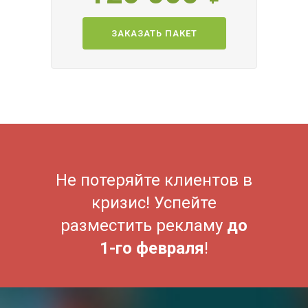
ЗАКАЗАТЬ ПАКЕТ
Не потеряйте клиентов в
кризис! Успейте
разместить рекламу
до
1-го февраля
!